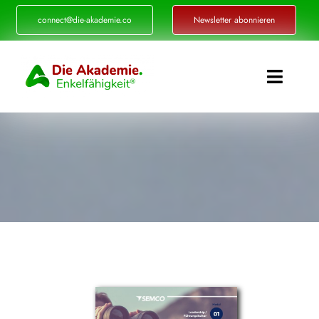
Zum
connect@die-akademie.co
Newsletter abonnieren
Inhalt
springen
Toggle
Naviga
Enkelfähigkeit®
Akademie
Referenzen
Events
Standorte