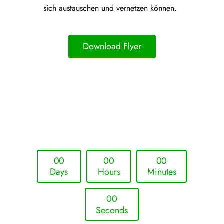
sich austauschen und vernetzen können.
Download Flyer
Upcoming Event - 25. März 2026
Future Lounge in Frankfurt
0
0
0
0
0
0
Days
Hours
Minutes
0
0
Seconds