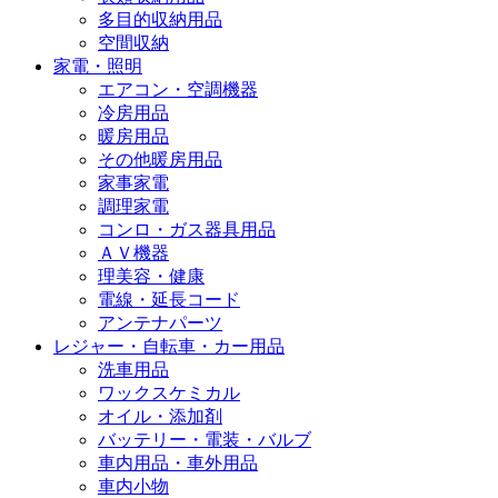
多目的収納用品
空間収納
家電・照明
エアコン・空調機器
冷房用品
暖房用品
その他暖房用品
家事家電
調理家電
コンロ・ガス器具用品
ＡＶ機器
理美容・健康
電線・延長コード
アンテナパーツ
レジャー・自転車・カー用品
洗車用品
ワックスケミカル
オイル・添加剤
バッテリー・電装・バルブ
車内用品・車外用品
車内小物