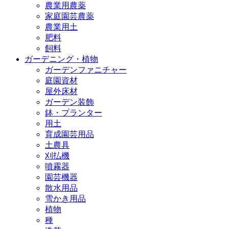
農業用農薬
家庭園芸農薬
農業用土
肥料
飼料
ガーデニング・植物
ガーデンファニチャー
庭園資材
屋外床材
ガーデン装飾
鉢・プランター
用土
育成園芸用品
土農具
刈払機
噴霧器
園芸機器
散水用品
雪かき用品
植物
種