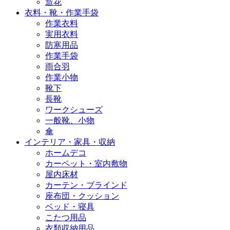
造花
衣料・靴・作業手袋
作業衣料
実用衣料
防寒用品
作業手袋
雨合羽
作業小物
靴下
長靴
ワークシューズ
一般靴、小物
傘
インテリア・家具・収納
ホームデコ
カーペット・室内敷物
屋内床材
カーテン・ブラインド
座布団・クッション
ベッド・寝具
こたつ用品
衣類収納用品