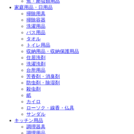
魚・爬虫類用品
家庭用品・日用品
掃除用具
掃除容器
洗濯用品
バス用品
タオル
トイレ用品
収納用品・収納保護用品
住居洗剤
洗濯洗剤
台所用品
芳香剤・消臭剤
防虫剤・除湿剤
殺虫剤
紙
カイロ
ローソク・線香・仏具
サンダル
キッチン用品
調理器具
調理用品