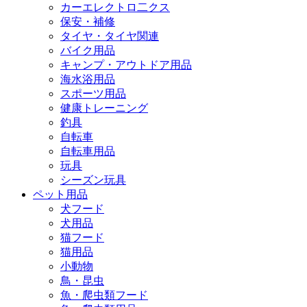
カーエレクトロ二クス
保安・補修
タイヤ・タイヤ関連
バイク用品
キャンプ・アウトドア用品
海水浴用品
スポーツ用品
健康トレーニング
釣具
自転車
自転車用品
玩具
シーズン玩具
ペット用品
犬フード
犬用品
猫フード
猫用品
小動物
鳥・昆虫
魚・爬虫類フード