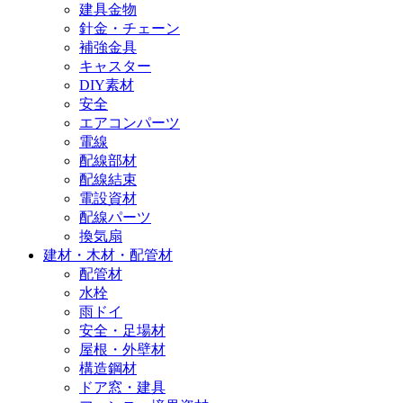
建具金物
針金・チェーン
補強金具
キャスター
DIY素材
安全
エアコンパーツ
電線
配線部材
配線結束
電設資材
配線パーツ
換気扇
建材・木材・配管材
配管材
水栓
雨ドイ
安全・足場材
屋根・外壁材
構造鋼材
ドア窓・建具