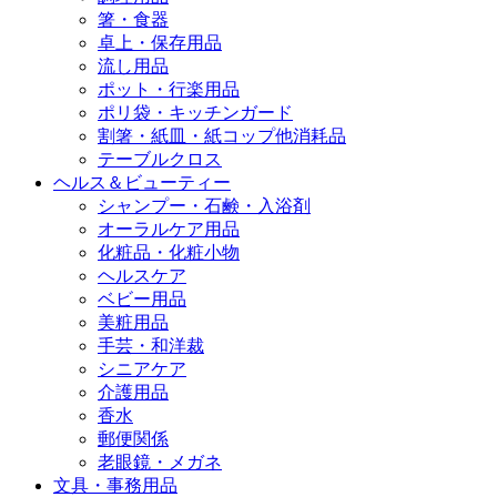
箸・食器
卓上・保存用品
流し用品
ポット・行楽用品
ポリ袋・キッチンガード
割箸・紙皿・紙コップ他消耗品
テーブルクロス
ヘルス＆ビューティー
シャンプー・石鹸・入浴剤
オーラルケア用品
化粧品・化粧小物
ヘルスケア
ベビー用品
美粧用品
手芸・和洋裁
シニアケア
介護用品
香水
郵便関係
老眼鏡・メガネ
文具・事務用品