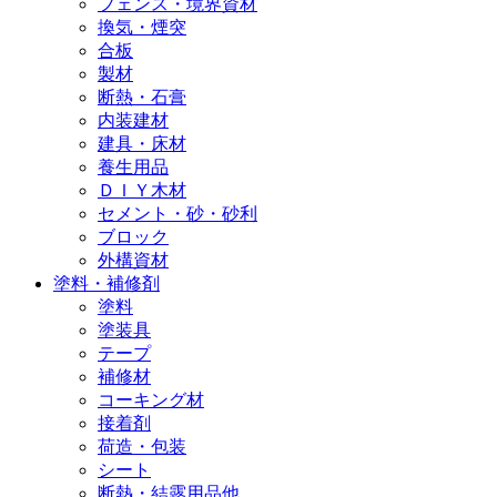
フェンス・境界資材
換気・煙突
合板
製材
断熱・石膏
内装建材
建具・床材
養生用品
ＤＩＹ木材
セメント・砂・砂利
ブロック
外構資材
塗料・補修剤
塗料
塗装具
テープ
補修材
コーキング材
接着剤
荷造・包装
シート
断熱・結露用品他