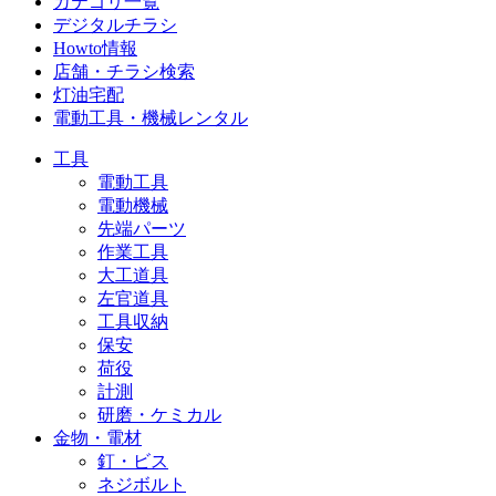
カテゴリ一覧
デジタルチラシ
Howto情報
店舗・チラシ検索
灯油宅配
電動工具・機械レンタル
工具
電動工具
電動機械
先端パーツ
作業工具
大工道具
左官道具
工具収納
保安
荷役
計測
研磨・ケミカル
金物・電材
釘・ビス
ネジボルト