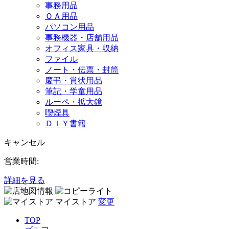
事務用品
ＯＡ用品
パソコン用品
事務機器・店舗用品
オフィス家具・収納
ファイル
ノート・伝票・封筒
慶弔・賞状用品
筆記・学童用品
ルーペ・拡大鏡
喫煙具
ＤＩＹ書籍
キャンセル
営業時間:
詳細を見る
マイストア
変更
TOP