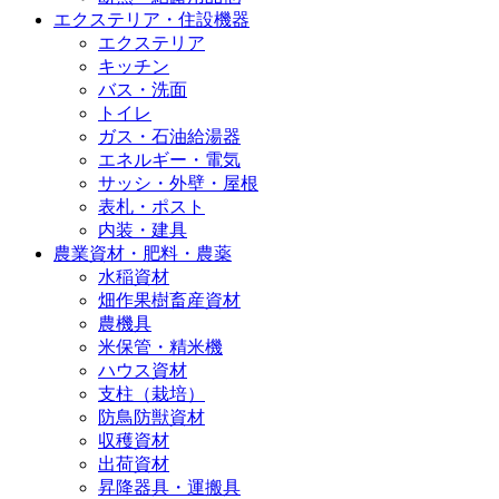
エクステリア・住設機器
エクステリア
キッチン
バス・洗面
トイレ
ガス・石油給湯器
エネルギー・電気
サッシ・外壁・屋根
表札・ポスト
内装・建具
農業資材・肥料・農薬
水稲資材
畑作果樹畜産資材
農機具
米保管・精米機
ハウス資材
支柱（栽培）
防鳥防獣資材
収穫資材
出荷資材
昇降器具・運搬具