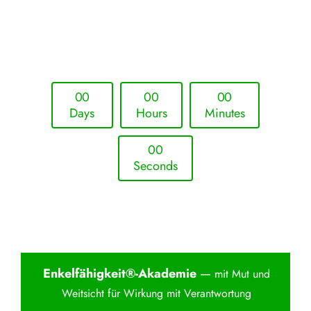
Upcoming Event - 25. März 2026
Future Lounge in Frankfurt
0
0
0
0
0
0
Days
Hours
Minutes
0
0
Seconds
Enkelfähigkei
t®-Akademie
—
mit Mut und
Weitsicht für Wirkung mit Verantwortung