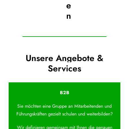
e
n
Unsere Angebote &
Services
B2B
Sie möchten eine Gruppe an Mitarbeitenden und
Führungskräften gezielt schulen und weiterbilden?
Wir definieren gemeinsam mit Ihnen die genauen