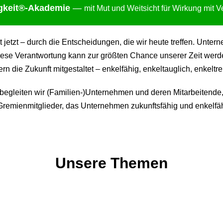
gkei
t®-Akademie
—
mit Mut und Weitsicht für Wirkung mit 
ht jetzt – durch die Entscheidungen, die wir heute treffen. Un
ese Verantwortung kann zur größten Chance unserer Zeit werden:
 die Zukunft mitgestaltet – enkelfähig, enkeltauglich, enkeltre
gleiten wir (Familien-)Unternehmen und deren Mitarbeitende,
remienmitglieder, das Unternehmen zukunftsfähig und enkelfäh
Unsere Themen