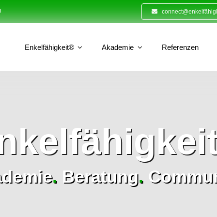
n
connect@enkelfähigk
Enkelfähigkeit®
Akademie
Referenzen
nkelfähigkei
ademie
.
Beratung
.
Commun