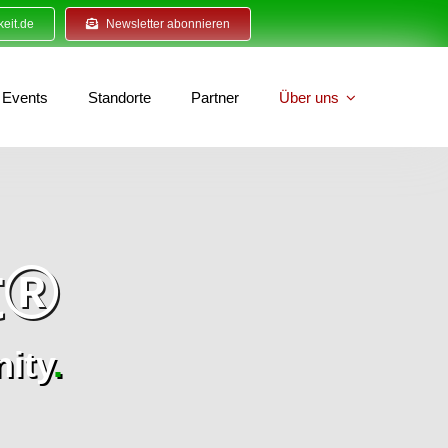
eit.de
Newsletter abonnieren
Events
Standorte
Partner
Über uns
t®
ity
.