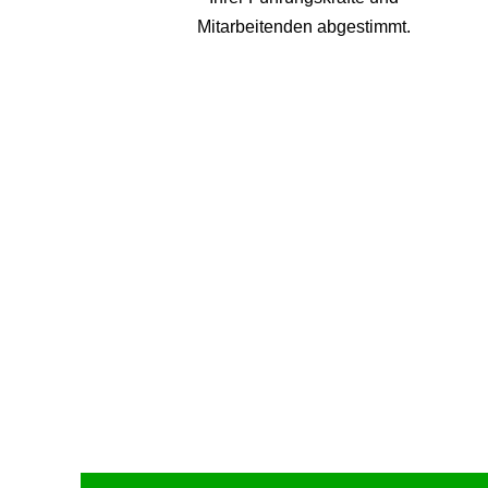
Mitarbeitenden abgestimmt.
Upcoming Event - 25. März 2026
Future Lounge in Frankfurt