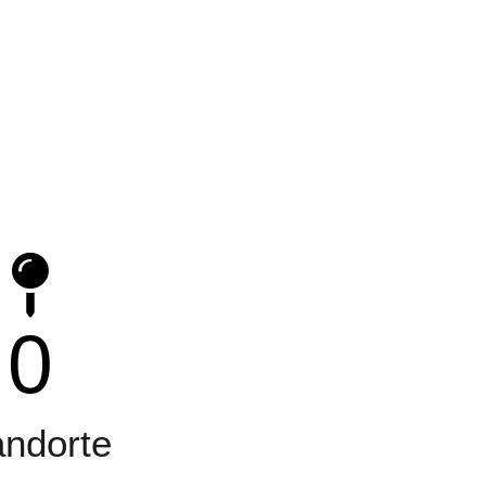
0
andorte