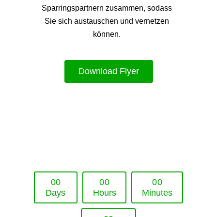
Sparringspartnern zusammen, sodass
Sie sich austauschen und vernetzen
können.
Download Flyer
Upcoming Event - 25. März 2026
Future Lounge in Frankfurt
0
0
0
0
0
0
Days
Hours
Minutes