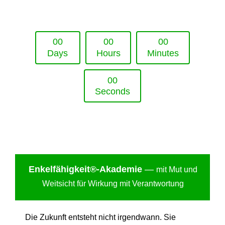
Upcoming Event - 25. März 2026
Future Lounge in Frankfurt
0
0
0
0
0
0
Days
Hours
Minutes
0
0
Seconds
Enkelfähigkei
t®-Akademie
—
mit Mut und
Weitsicht für Wirkung mit Verantwortung
Die Zukunft entsteht nicht irgendwann. Sie