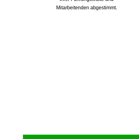
Mitarbeitenden abgestimmt.
Upcoming Event - 25. März 2026
Future Lounge in Frankfurt