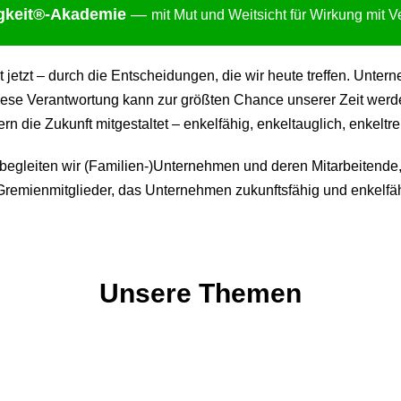
gkei
t®-Akademie
—
mit Mut und Weitsicht für Wirkung mit 
ht jetzt – durch die Entscheidungen, die wir heute treffen. Un
ese Verantwortung kann zur größten Chance unserer Zeit werden:
 die Zukunft mitgestaltet – enkelfähig, enkeltauglich, enkeltre
gleiten wir (Familien-)Unternehmen und deren Mitarbeitende,
remienmitglieder, das Unternehmen zukunftsfähig und enkelfäh
Unsere Themen