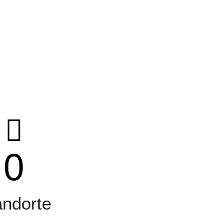
0
andorte