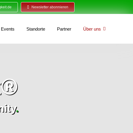
keit.de
Newsletter abonnieren
Events
Standorte
Partner
Über uns
t®
ity
.