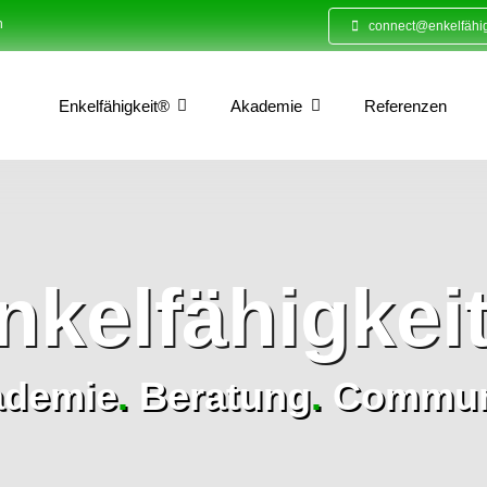
n
connect@enkelfähig
Enkelfähigkeit®
Akademie
Referenzen
nkelfähigkei
ademie
.
Beratung
.
Commun