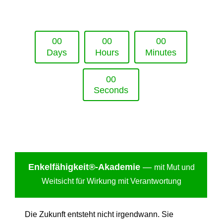
Upcoming Event - 25. März 2026
Future Lounge in Frankfurt
0
0
0
0
0
0
Days
Hours
Minutes
0
0
Seconds
Enkelfähigkei
t®-Akademie
—
mit Mut und
Weitsicht für Wirkung mit Verantwortung
Die Zukunft entsteht nicht irgendwann. Sie