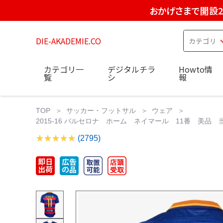
おかげさまで開設2
DIE-AKADEMIE.CO
カテゴリ一
デジタルチラ
Howto情
覧
シ
報
TOP
サッカー・フットサル
ウェア
2015-16 バルセロナ ホーム ネイマール 11番 美品 当
(2795)