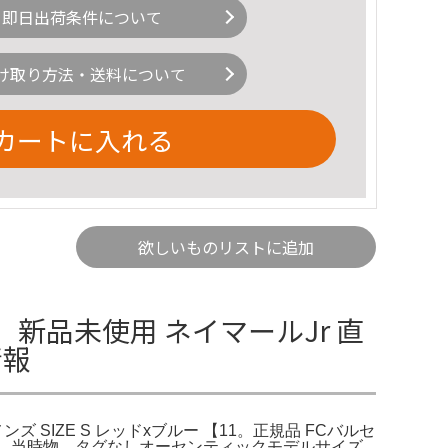
即日出荷条件について
け取り方法・送料について
カートに入れる
欲しいものリストに追加
 新品未使用 ネイマールJr 直
情報
ズ SIZE S レッドxブルー 【11。正規品 FCバルセ
品未使用 当時物 タグなしオーセンティックモデルサイズ