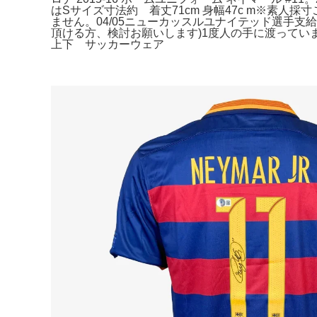
はSサイズ寸法約 着丈71cm 身幅47c m※素
ません。04/05ニューカッスルユナイテッド選手支給ス
頂ける方、検討お願いします)1度人の手に渡って
上下 サッカーウェア