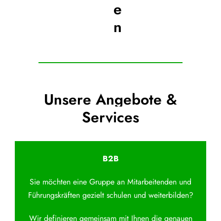
e
n
Unsere Angebote &
Services
B2B
Sie möchten eine Gruppe an Mitarbeitenden und
Führungskräften gezielt schulen und weiterbilden?
Wir definieren gemeinsam mit Ihnen die genauen