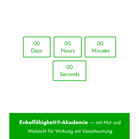
Upcoming Event - 25. März 2026
Future Lounge in Frankfurt
0
0
0
0
0
0
Days
Hours
Minutes
0
0
Seconds
Enkelfähigkei
t®-Akademie
—
mit Mut und
Weitsicht für Wirkung mit Verantwortung