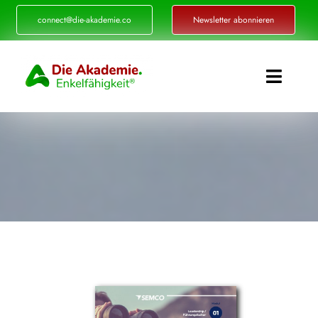
Zum
connect@die-akademie.co
Newsletter abonnieren
Inhalt
springen
Toggle
Naviga
Enkelfähigkeit®
Akademie
Referenzen
Events
Standorte