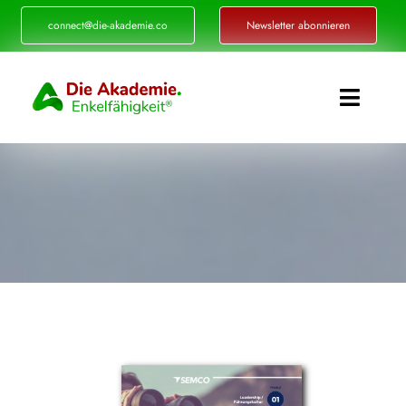
Zum
connect@die-akademie.co
Newsletter abonnieren
Inhalt
springen
Toggle
Naviga
Enkelfähigkeit®
Akademie
Referenzen
Events
Standorte