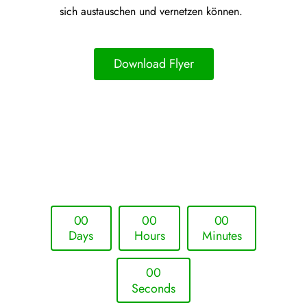
sich austauschen und vernetzen können.
Download Flyer
Upcoming Event - 25. März 2026
Future Lounge in Frankfurt
0
0
0
0
0
0
Days
Hours
Minutes
0
0
Seconds