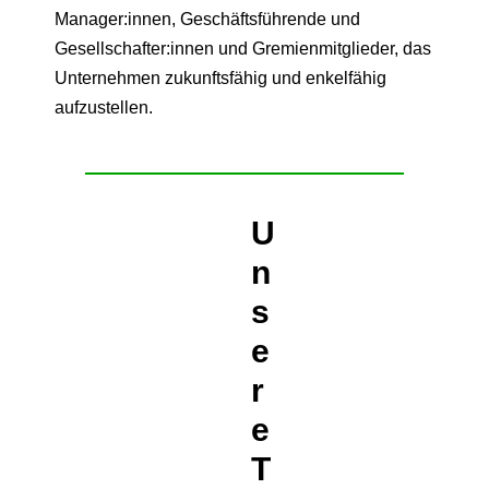
Manager:innen, Geschäftsführende und
Gesellschafter:innen und Gremienmitglieder, das
Unternehmen zukunftsfähig und enkelfähig
aufzustellen.
U
n
s
e
r
e
T