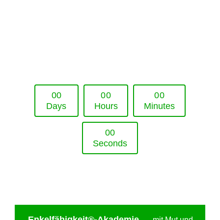
Upcoming Event - 25. März 2026
Future Lounge in Frankfurt
0
0
0
0
0
0
Days
Hours
Minutes
0
0
Seconds
Enkelfähigkei
t®-Akademie
—
mit Mut und