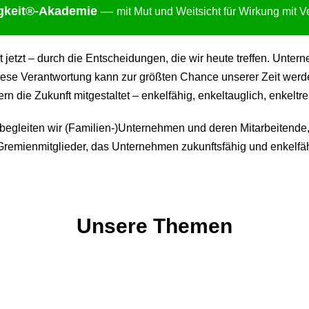
gkei
t®-Akademie
—
mit Mut und Weitsicht für Wirkung mit 
ht jetzt – durch die Entscheidungen, die wir heute treffen. Un
ese Verantwortung kann zur größten Chance unserer Zeit werden:
 die Zukunft mitgestaltet – enkelfähig, enkeltauglich, enkeltre
gleiten wir (Familien-)Unternehmen und deren Mitarbeitende,
remienmitglieder, das Unternehmen zukunftsfähig und enkelfäh
Unsere Themen