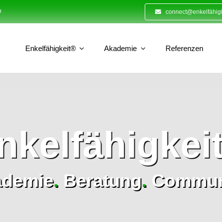
n
connect@enkelfähigk
Enkelfähigkeit®
Akademie
Referenzen
nkelfähigkei
ademie
.
Beratung
.
Commun