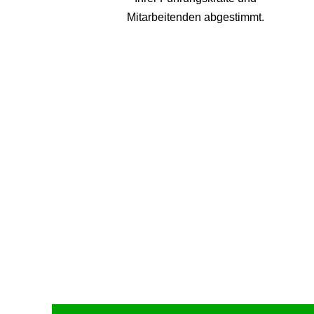
Mitarbeitenden abgestimmt.
Upcoming Event - 25. März 2026
Future Lounge in Frankfurt