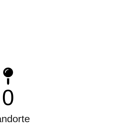
0
andorte