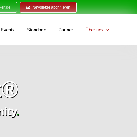
eit.de
Newsletter abonnieren
Events
Standorte
Partner
Über uns
t®
ity
.