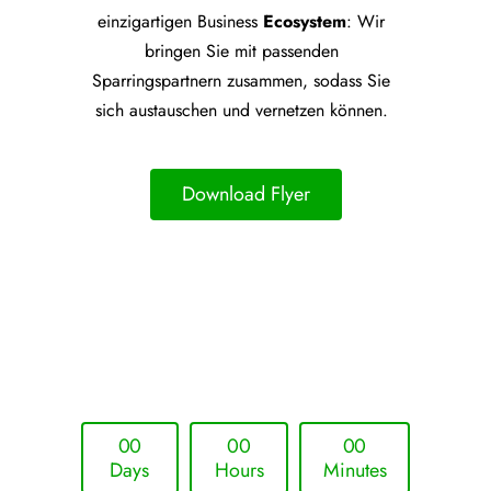
einzigartigen Business
Ecosystem
: Wir
bringen Sie mit passenden
Sparringspartnern zusammen, sodass Sie
sich austauschen und vernetzen können.
Download Flyer
Upcoming Event - 25. März 2026
Future Lounge in Frankfurt
0
0
0
0
0
0
Days
Hours
Minutes