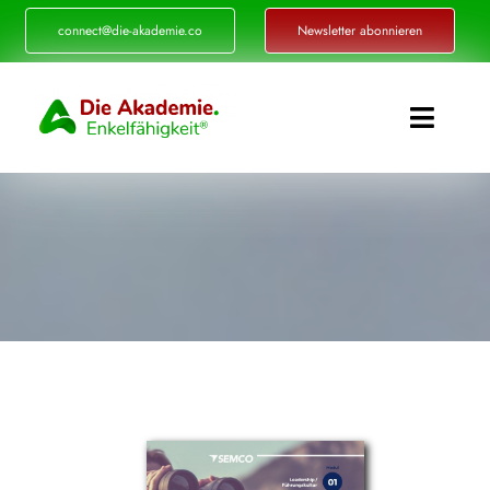
Zum
connect@die-akademie.co
Newsletter abonnieren
Inhalt
springen
Toggle
Naviga
Enkelfähigkeit®
Akademie
Referenzen
Events
Standorte