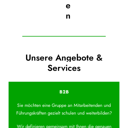
e
n
Unsere Angebote &
Services
B2B
Sie möchten eine Gruppe an Mitarbeitenden und
Führungskräften gezielt schulen und weiterbilden?
Wir definieren gemeinsam mit Ihnen die genauen