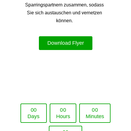
Sparringspartnern zusammen, sodass
Sie sich austauschen und vernetzen
können.
Download Flyer
Upcoming Event - 25. März 2026
Future Lounge in Frankfurt
0
0
0
0
0
0
Days
Hours
Minutes