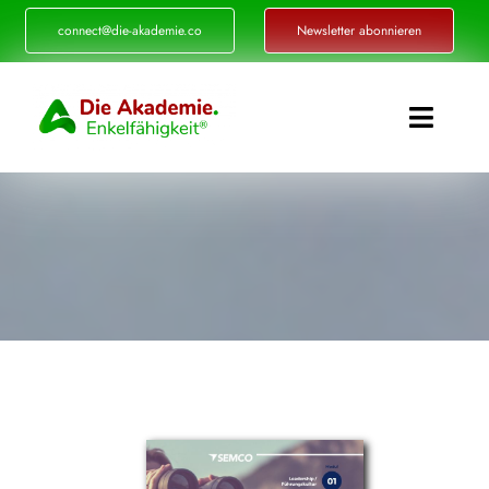
Zum
connect@die-akademie.co
Newsletter abonnieren
Inhalt
springen
Toggle
Naviga
Enkelfähigkeit®
Akademie
Referenzen
Events
Standorte