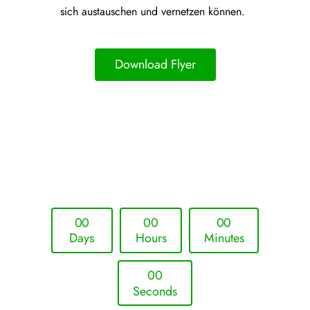
sich austauschen und vernetzen können.
Download Flyer
Upcoming Event - 25. März 2026
Future Lounge in Frankfurt
0
0
0
0
0
0
Days
Hours
Minutes
0
0
Seconds