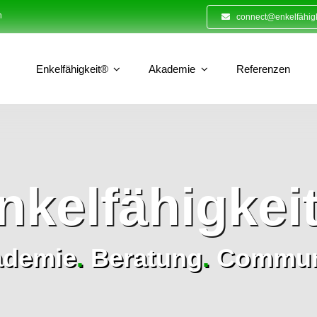
n
connect@enkelfähigk
Enkelfähigkeit®
Akademie
Referenzen
nkelfähigkei
ademie
.
Beratung
.
Commun