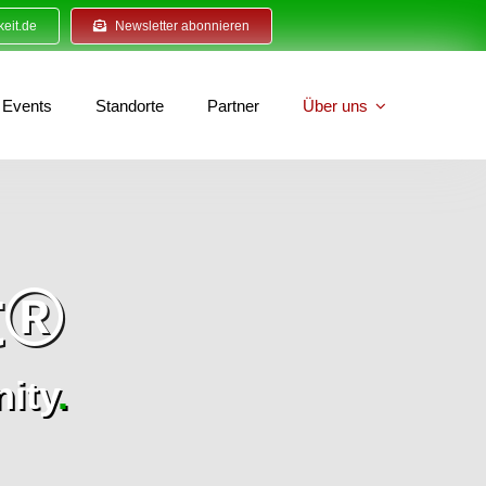
eit.de
Newsletter abonnieren
Events
Standorte
Partner
Über uns
t®
ity
.