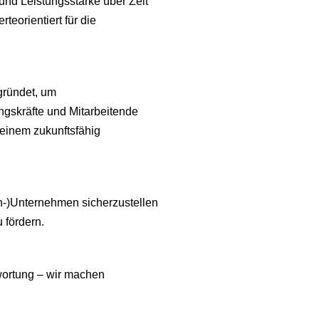
t und Leistungsstärke über Zeit
rteorientiert für die
gründet, um
ngskräfte und Mitarbeitende
einem zukunftsfähig
ien-)Unternehmen sicherzustellen
u fördern.
twortung – wir machen