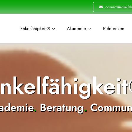
connect@enkelfäh
Enkelfähigkeit®
Akademie
Referenzen
nkelfähigkei
ademie
.
Beratung
.
Communi