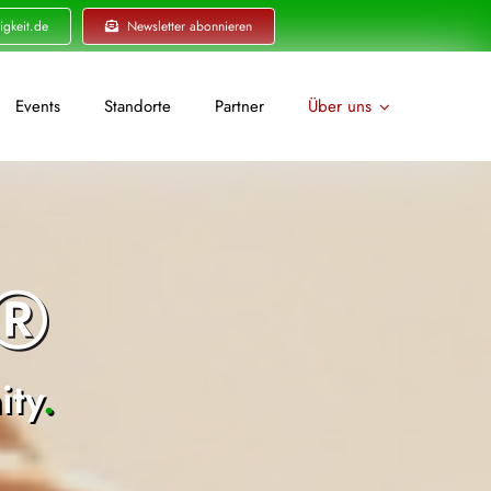
igkeit.de
Newsletter abonnieren
Events
Standorte
Partner
Über uns
t®
ty
.