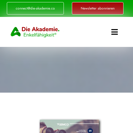
Zum
connect@die-akademie.co
Newsletter abonnieren
Inhalt
springen
Toggle
Naviga
Enkelfähigkeit®
Akademie
Referenzen
Events
Standorte