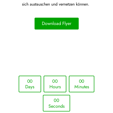
sich austauschen und vernetzen können.
Download Flyer
Upcoming Event - 25. März 2026
Future Lounge in Frankfurt
0
0
0
0
0
0
Days
Hours
Minutes
0
0
Seconds