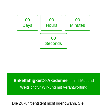
Upcoming Event - 25. März 2026
Future Lounge in Frankfurt
0
0
0
0
0
0
Days
Hours
Minutes
0
0
Seconds
Enkelfähigkei
t®-Akademie
—
mit Mut und
Weitsicht für Wirkung mit Verantwortung
Die Zukunft entsteht nicht irgendwann. Sie