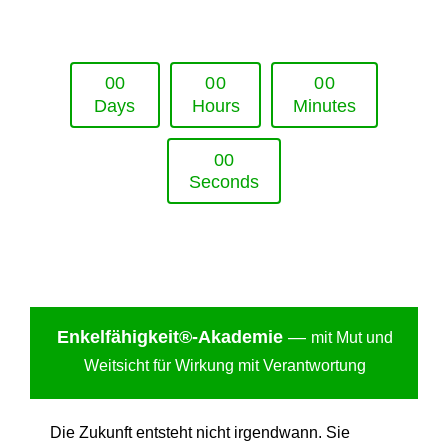
Upcoming Event - 25. März 2026
Future Lounge in Frankfurt
0
0
0
0
0
0
Days
Hours
Minutes
0
0
Seconds
Enkelfähigkei
t®-Akademie
—
mit Mut und
Weitsicht für Wirkung mit Verantwortung
Die Zukunft entsteht nicht irgendwann. Sie