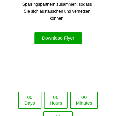
Sparringspartnern zusammen, sodass
Sie sich austauschen und vernetzen
können.
Download Flyer
Upcoming Event - 25. März 2026
Future Lounge in Frankfurt
0
0
0
0
0
0
Days
Hours
Minutes