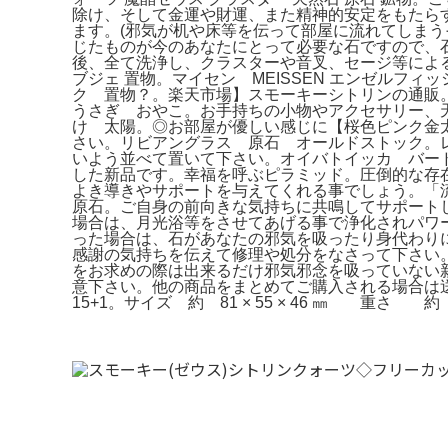
除け、そして金運や財運、また精神的安定をもたらす
ます。(邪気が机や床等を伝って部屋に流れてしま
じたものが今のあなたにとって必要な石ですので、
後、全て洗浄し、クラスターや音叉、セージ等による
ブジェ 置物。マイセン MEISSEN エンゼルフ
ク 置物？。楽天市場】スモーキーシトリンの通販。今回
うさぎ おやこ。お手持ちの小物やアクセサリー、
け 太陽。◎お部屋が優しい感じに【桜色ピンク金
さい。リビアングラス 原石 オールドストック。レーザ
いよう並べて置いて下さい。オイバトイッカ バード イッ
した新品です。幸福を呼ぶピラミッド。圧倒的な存
よき導きやサポートを与えてくれる事でしょう。「
原石。ご自身の前向きな気持ちに共鳴してサポート
場合は、月光浴等をさせてあげる事で浄化されパワ
った場合は、石があなたの邪気を吸ったり身代わりにな
感謝の気持ちを伝えて修理や処分をなさって下さい
をお求めの際は出来るだけ邪気邪念を吸っていない
意下さい。他の商品をまとめてご購入される場合は送料分の割
15+1。サイズ 約 81 × 55 × 46 ㎜ 重さ 約 1