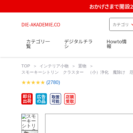
おかげさまで開設2
DIE-AKADEMIE.CO
カテゴリ一
デジタルチラ
Howto情
覧
シ
報
TOP
インテリア小物
置物
スモーキーシトリン クラスター （小）浄化 魔除け 厄
(2780)