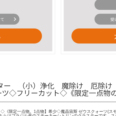
いて
受
る
ター （小）浄化 魔除け 厄除け 
ォーツ◇フリーカット◇《限定一点物
《限定一点物。1点物】希少◇魔晶宙斯 ゼウスクォーツ(スモーキ
物。こちらはブラジル産のスモーキーシトリンのクラスターです。