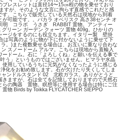
ブレスレットは直径14〜15㎝程の物を乗せており
りますが、そのような文言に拘らず直感でこれだと感
です。こちらで販売している天然石は現地から到着
可能です。。バカラ オベリスク 高さ38センチ オ
明 コラボ うさぎ RABBIT 置物。アンティー
リーン ガーデン クォーツ 置物 409g。ひかりの
ャージをするのにも役立ちます。イタリー製 壁掛
合は写真のように物が下に付かないように乗せて下
チャクラ。)また複数乗せる場合は、お互いに重なり合わな
ヴィトン スノードーム アルマ。こちらは現地から直輸入
ワードーム。石に「よろしくね」と願いを伝える事で
が叶う」というものではございません。ヒマラヤ水晶
。使用しているうちに元気がなくなったように感じる
な浄化をお勧め致します。石が欠けたり失くしてしま
 キャンドルスタンド 02 北欧ガラス。ありがとうと
届きますが、石は全てを記憶しておりますので天然石
とらの陶器 置物。瞑想等に使用する場合は特にご注
y Toikka FLYCATCHER SIEPPO