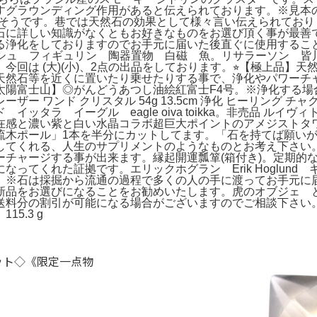
グラウンディング作用があると伝えられております。※見本の
うそうです。巷では天然石の効果として様々言い伝えられてお
石に詳しい知識がなくともお好きなものをお選び頂く事が最善
浄化をしておりますのでお手元に届いた後直ぐに使用することが
ィッシュ フィギュリン 陶器置物 白磁 魚。リサラーソン 皆川
は (大)(小)、2点の出品をしております。⭐︎【極上品】天然 グ
天然石等を近くに置いたり乗せたりする事で、浄化やパワーチ
太陽富士山】◎がんどうあつし油絵紅富士F4号。※浄化する場
ー ワンド クリスタル 54g 13.5cm 浄化 ヒーリング 
タラ イーグル eagle oiva toikka。非売品 ルイ
在感と濃い紫と白い水晶コラボ超巨大ポイントのアメジストタ
流木ポール」1本を半分にカットしてます。「石を持てば願い
してくれる、人生のサプリメントのようなものとお考え下さい
ーチャージする事が出来ます。縁起開運瓢箪(箱付き)。定期的
ってくれた証拠です。エリックホグラン Erik Hoglund
。※石は採掘から流通の過程で多くの人の手に渡ってお手元に
新品をお選びになることをお勧めいたします。虎のオブジェ 
引が可能になる場合がございますのでご相談下さい。置物 Birds b
15.3 g