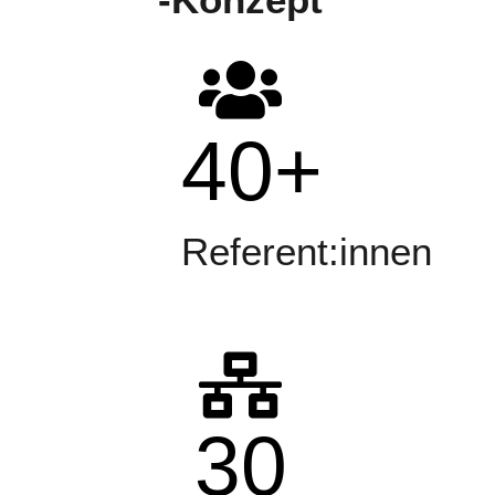
40
+
Referent:innen
30