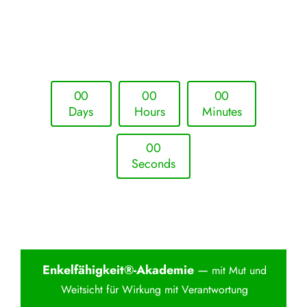
Upcoming Event - 25. März 2026
Future Lounge in Frankfurt
0
0
0
0
0
0
Days
Hours
Minutes
0
0
Seconds
Enkelfähigkei
t®-Akademie
—
mit Mut und
Weitsicht für Wirkung mit Verantwortung