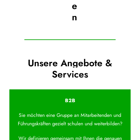
e
n
Unsere Angebote &
Services
B2B
Sie möchten eine Gruppe an Mitarbeitenden und
Führungskräften gezielt schulen und weiterbilden?
Wir definieren gemeinsam mit Ihnen die genauen