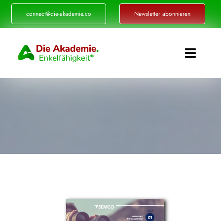
Zum
connect@die-akademie.co
Newsletter abonnieren
Inhalt
springen
Toggle
Naviga
Enkelfähigkeit®
Akademie
Referenzen
Events
Standorte