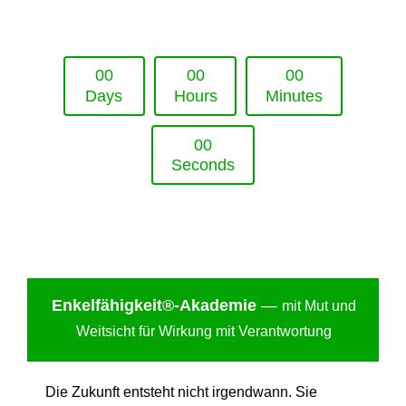
Upcoming Event - 25. März 2026
Future Lounge in Frankfurt
0
0
0
0
0
0
Days
Hours
Minutes
0
0
Seconds
Enkelfähigkei
t®-Akademie
—
mit Mut und
Weitsicht für Wirkung mit Verantwortung
Die Zukunft entsteht nicht irgendwann. Sie