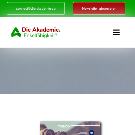
Zum
connect@die-akademie.co
Newsletter abonnieren
Inhalt
springen
Toggle
Naviga
Enkelfähigkeit®
Akademie
Referenzen
Events
Standorte