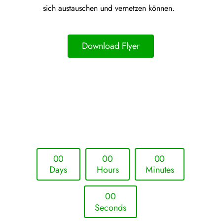
sich austauschen und vernetzen können.
Download Flyer
Upcoming Event - 25. März 2026
Future Lounge in Frankfurt
0
0
0
0
0
0
Days
Hours
Minutes
0
0
Seconds