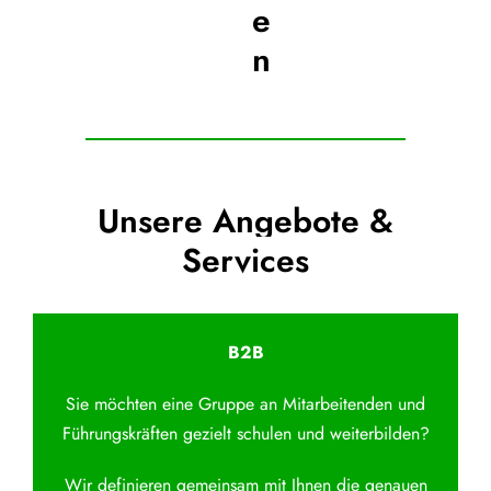
e
n
Unsere Angebote &
Services
B2B
Sie möchten eine Gruppe an Mitarbeitenden und
Führungskräften gezielt schulen und weiterbilden?
Wir definieren gemeinsam mit Ihnen die genauen