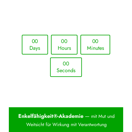
Upcoming Event - 25. März 2026
Future Lounge in Frankfurt
0
0
0
0
0
0
Days
Hours
Minutes
0
0
Seconds
Enkelfähigkei
t®-Akademie
—
mit Mut und
Weitsicht für Wirkung mit Verantwortung