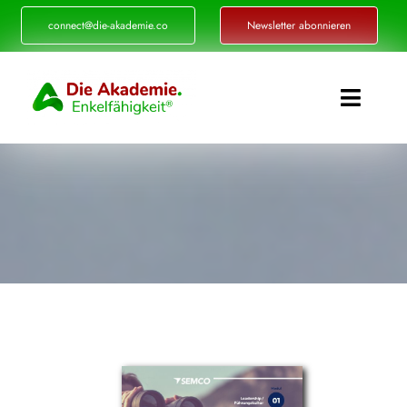
Zum
connect@die-akademie.co
Newsletter abonnieren
Inhalt
springen
Toggle
Naviga
Enkelfähigkeit®
Akademie
Referenzen
Events
Standorte