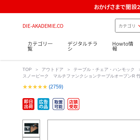
おかげさまで開設2
DIE-AKADEMIE.CO
カテゴリ一
デジタルチラ
Howto情
覧
シ
報
TOP
アウトドア
テーブル・チェア・ハンモック
スノーピーク マルチファンクションテーブルオープンR 竹 2
(2759)