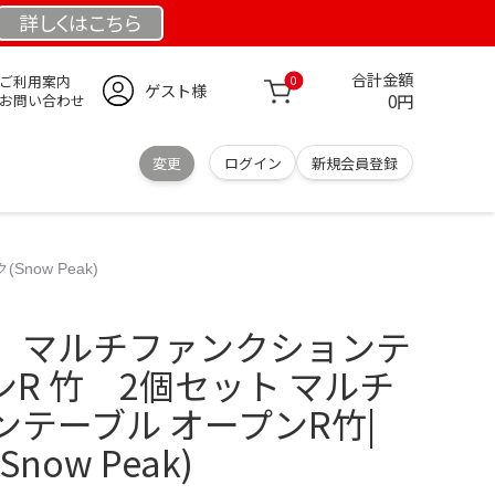
詳しくは
こちら
合計金額
ご利用案内
0
ゲスト様
0円
お問い合わせ
変更
ログイン
新規会員登録
ow Peak)
 マルチファンクションテ
R 竹 2個セット マルチ
テーブル オープンR竹|
ow Peak)