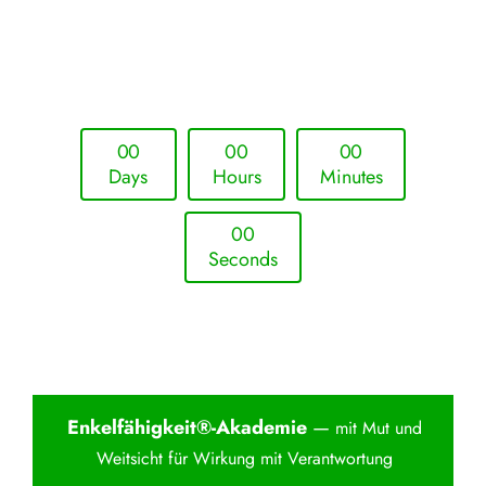
Upcoming Event - 25. März 2026
Future Lounge in Frankfurt
0
0
0
0
0
0
Days
Hours
Minutes
0
0
Seconds
Enkelfähigkei
t®-Akademie
—
mit Mut und
Weitsicht für Wirkung mit Verantwortung