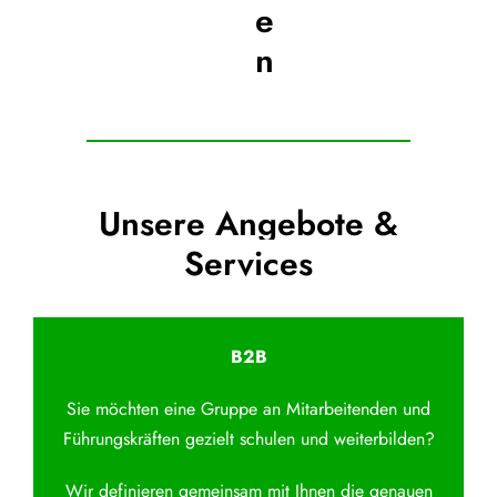
e
n
Unsere Angebote &
Services
B2B
Sie möchten eine Gruppe an Mitarbeitenden und
Führungskräften gezielt schulen und weiterbilden?
Wir definieren gemeinsam mit Ihnen die genauen