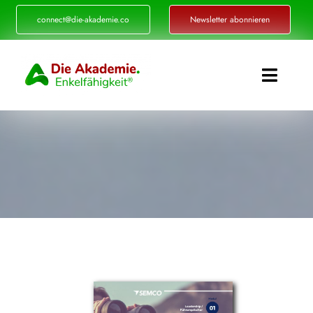
Zum
connect@die-akademie.co
Newsletter abonnieren
Inhalt
springen
Toggle
Naviga
Enkelfähigkeit®
Akademie
Referenzen
Events
Standorte