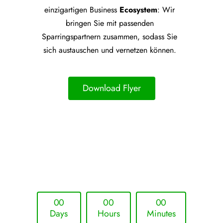
einzigartigen Business
Ecosystem
: Wir
bringen Sie mit passenden
Sparringspartnern zusammen, sodass Sie
sich austauschen und vernetzen können.
Download Flyer
Upcoming Event - 25. März 2026
Future Lounge in Frankfurt
0
0
0
0
0
0
Days
Hours
Minutes