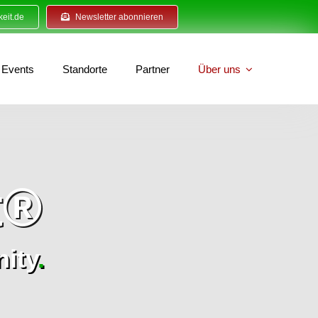
eit.de
Newsletter abonnieren
Events
Standorte
Partner
Über uns
t®
ity
.