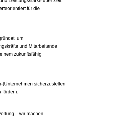
t und Leistungsstärke über Zeit
rteorientiert für die
gründet, um
ngskräfte und Mitarbeitende
einem zukunftsfähig
ien-)Unternehmen sicherzustellen
u fördern.
twortung – wir machen