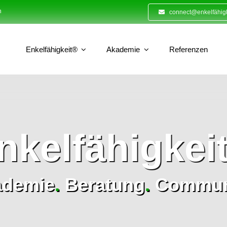
n
connect@enkelfähigk
Enkelfähigkeit®
Akademie
Referenzen
nkelfähigkei
ademie
.
Beratung
.
Commun