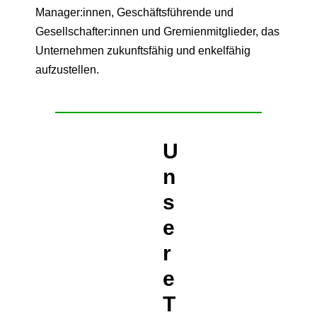
Manager:innen, Geschäftsführende und
Gesellschafter:innen und Gremienmitglieder, das
Unternehmen zukunftsfähig und enkelfähig
aufzustellen.
U
n
s
e
r
e
T