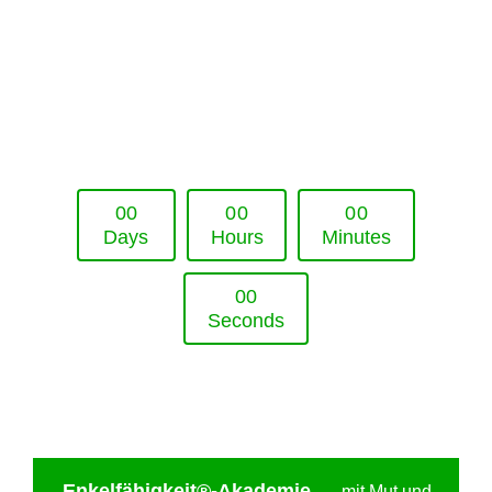
Upcoming Event - 25. März 2026
Future Lounge in Frankfurt
0
0
0
0
0
0
Days
Hours
Minutes
0
0
Seconds
Enkelfähigkei
t®-Akademie
—
mit Mut und