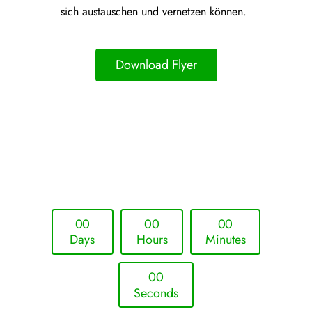
sich austauschen und vernetzen können.
Download Flyer
Upcoming Event - 25. März 2026
Future Lounge in Frankfurt
0
0
0
0
0
0
Days
Hours
Minutes
0
0
Seconds