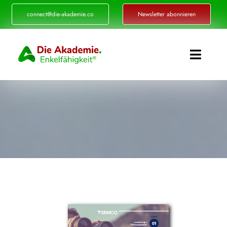
Zum
connect@die-akademie.co
Newsletter abonnieren
Inhalt
springen
Toggle
Naviga
Enkelfähigkeit®
Akademie
Referenzen
Events
Standorte