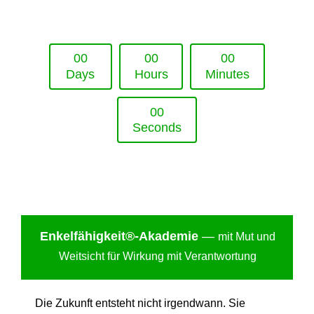
Upcoming Event - 25. März 2026
Future Lounge in Frankfurt
0
0
0
0
0
0
Days
Hours
Minutes
0
0
Seconds
Enkelfähigkei
t®-Akademie
—
mit Mut und
Weitsicht für Wirkung mit Verantwortung
Die Zukunft entsteht nicht irgendwann. Sie