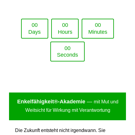
Upcoming Event - 25. März 2026
Future Lounge in Frankfurt
0
0
0
0
0
0
Days
Hours
Minutes
0
0
Seconds
Enkelfähigkei
t®-Akademie
—
mit Mut und
Weitsicht für Wirkung mit Verantwortung
Die Zukunft entsteht nicht irgendwann. Sie