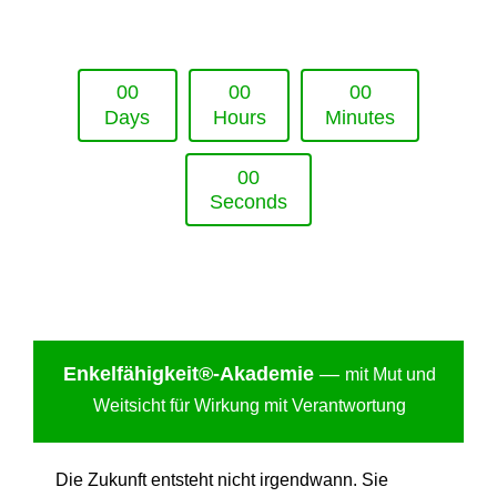
Upcoming Event - 25. März 2026
Future Lounge in Frankfurt
0
0
0
0
0
0
Days
Hours
Minutes
0
0
Seconds
Enkelfähigkei
t®-Akademie
—
mit Mut und
Weitsicht für Wirkung mit Verantwortung
Die Zukunft entsteht nicht irgendwann. Sie