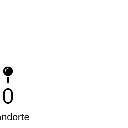
0
andorte