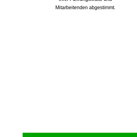
Mitarbeitenden abgestimmt.
Upcoming Event - 25. März 2026
Future Lounge in Frankfurt