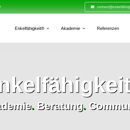
n
connect@enkelfähigk
Enkelfähigkeit®
Akademie
Referenzen
nkelfähigkei
ademie
.
Beratung
.
Commun