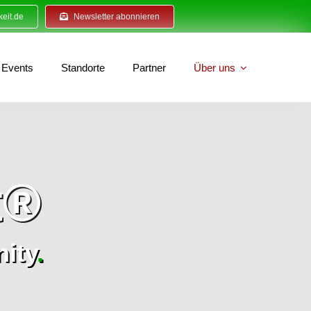
eit.de
Newsletter abonnieren
Events
Standorte
Partner
Über uns
t®
ity
.