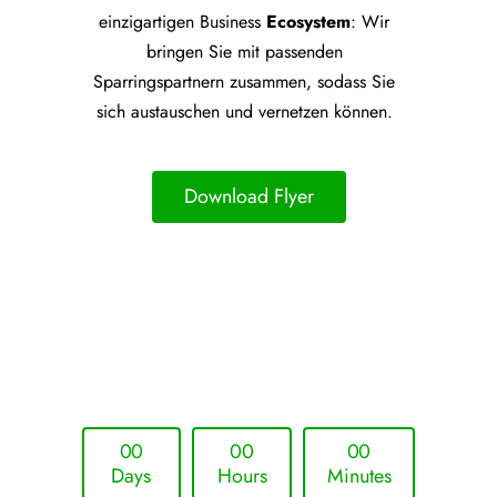
einzigartigen Business
Ecosystem
: Wir
bringen Sie mit passenden
Sparringspartnern zusammen, sodass Sie
sich austauschen und vernetzen können.
Download Flyer
Upcoming Event - 25. März 2026
Future Lounge in Frankfurt
0
0
0
0
0
0
Days
Hours
Minutes