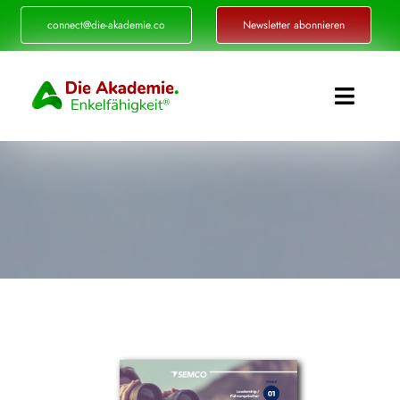
Zum
connect@die-akademie.co
Newsletter abonnieren
Inhalt
springen
Toggle
Naviga
Enkelfähigkeit®
Akademie
Referenzen
Events
Standorte