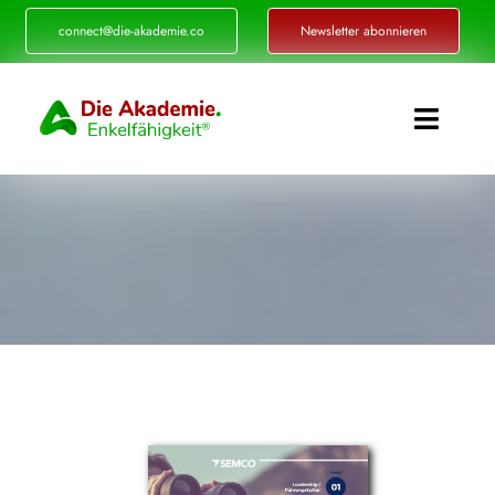
Zum
connect@die-akademie.co
Newsletter abonnieren
Inhalt
springen
Toggle
Naviga
Enkelfähigkeit®
Akademie
Referenzen
Events
Standorte