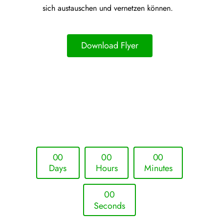
sich austauschen und vernetzen können.
Download Flyer
Upcoming Event - 25. März 2026
Future Lounge in Frankfurt
0
0
0
0
0
0
Days
Hours
Minutes
0
0
Seconds