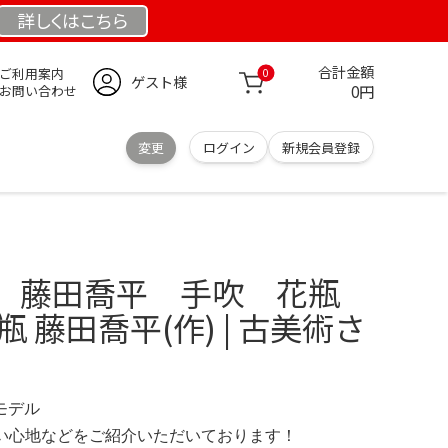
詳しくは
こちら
合計金額
ご利用案内
0
ゲスト様
0円
お問い合わせ
変更
ログイン
新規会員登録
 藤田喬平 手吹 花瓶
 藤田喬平(作) | 古美術さ
定モデル
の使い心地などをご紹介いただいております！