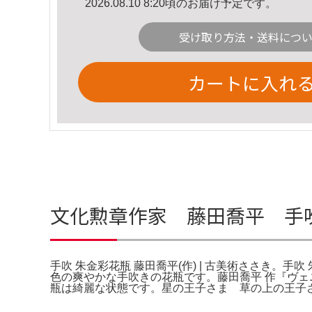
2026.08.10 8:20頃のお届け予定です。
受け取り方法・送料につ
カートに入れ
文化勲章作家 藤田喬平 手吹 
手吹 朱金彩花瓶 藤田喬平(作) | 古美術ささき。手吹
色の爽やかな手吹きの花瓶です。藤田喬平 作『ヴェ
瓶は綺麗な状態です。星の王子さま 草の上の王子