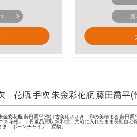
いて
受
る
花瓶 手吹 朱金彩花瓶 藤田喬平(作
 朱金彩花瓶 藤田喬平(作) | 古美術ささき。和の美極まる 藤田喬
ニス花瓶』 ｜骨董品買取 緑和堂。共箱に入れたまま長期自宅
さま ボーンチャイナ 置物。