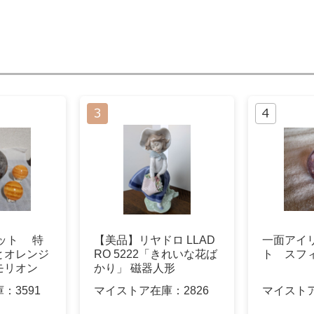
セット 特
【美品】リヤドロ LLAD
一面アイ
とオレンジ
RO 5222「きれいな花ば
ト スフ
モリオン
かり」 磁器人形
庫：
3591
マイストア在庫：
2826
マイスト