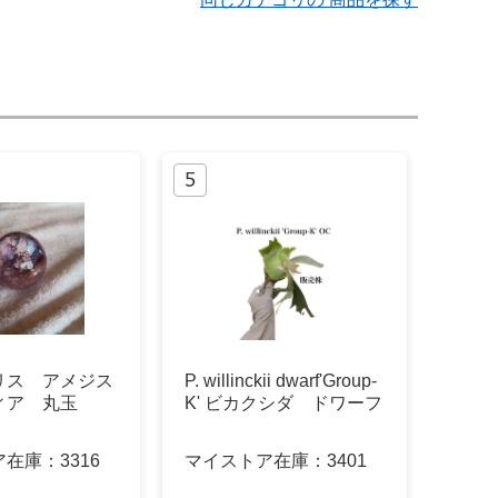
リス アメジス
P. willinckii dwarf'Group-
ィア 丸玉
K' ビカクシダ ドワーフ
ア在庫：
3316
マイストア在庫：
3401