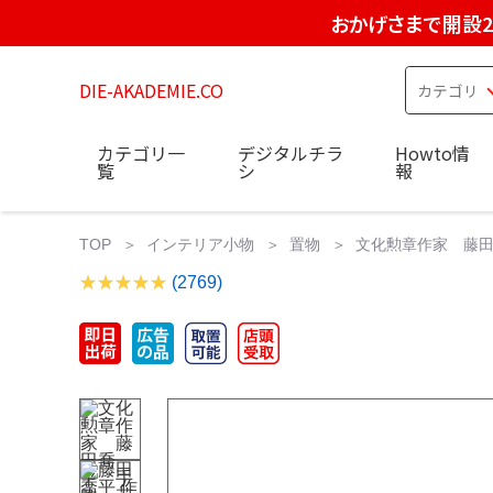
おかげさまで開設2
DIE-AKADEMIE.CO
カテゴリ一
デジタルチラ
Howto情
覧
シ
報
TOP
インテリア小物
置物
文化勲章作家 藤田喬
(2769)