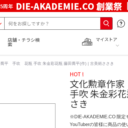
DIE-AKADEMIE.CO 創業祭
5周年
マイストア
店舗・チラシ検
索
平 手吹 花瓶 手吹 朱金彩花瓶 藤田喬平(作) | 古美術ささき
HOT !
文化勲章作家
手吹 朱金彩花瓶
さき
※DIE-AKADEMIE.CO 限
YouTuberの皆様に商品