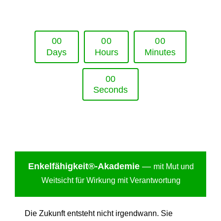
Upcoming Event - 25. März 2026
Future Lounge in Frankfurt
0
0
0
0
0
0
Days
Hours
Minutes
0
0
Seconds
Enkelfähigkei
t®-Akademie
—
mit Mut und
Weitsicht für Wirkung mit Verantwortung
Die Zukunft entsteht nicht irgendwann. Sie