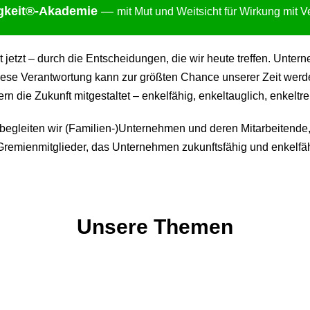
gkei
t®-Akademie
—
mit Mut und Weitsicht für Wirkung mit 
ht jetzt – durch die Entscheidungen, die wir heute treffen. Un
ese Verantwortung kann zur größten Chance unserer Zeit werden:
 die Zukunft mitgestaltet – enkelfähig, enkeltauglich, enkeltre
gleiten wir (Familien-)Unternehmen und deren Mitarbeitende,
remienmitglieder, das Unternehmen zukunftsfähig und enkelfäh
Unsere Themen