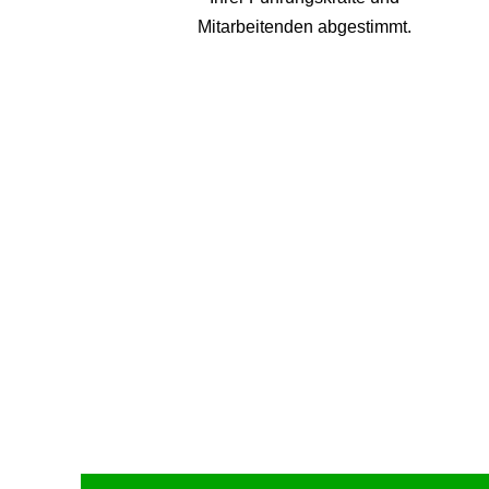
Mitarbeitenden abgestimmt.
Upcoming Event - 25. März 2026
Future Lounge in Frankfurt