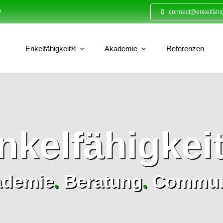
n
connect@enkelfähig
Enkelfähigkeit®
Akademie
Referenzen
nkelfähigkei
ademie
.
Beratung
.
Commun