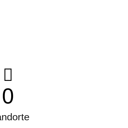
0
andorte