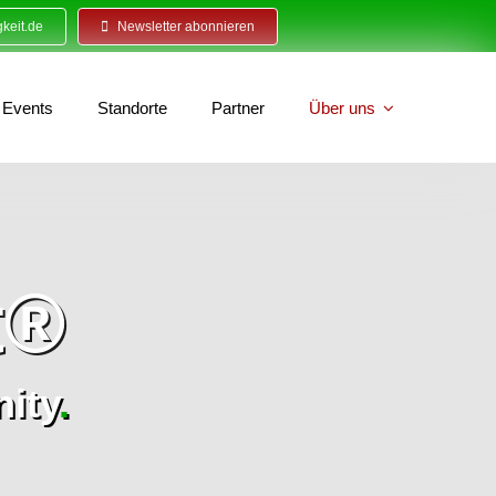
keit.de
Newsletter abonnieren
Events
Standorte
Partner
Über uns
t®
ity
.