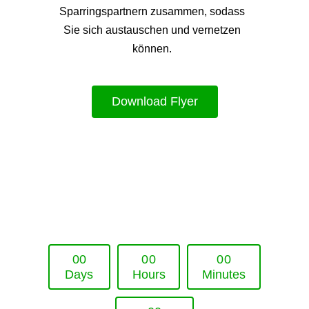
Sparringspartnern zusammen, sodass
Sie sich austauschen und vernetzen
können.
Download Flyer
Upcoming Event - 25. März 2026
Future Lounge in Frankfurt
0
0
0
0
0
0
Days
Hours
Minutes