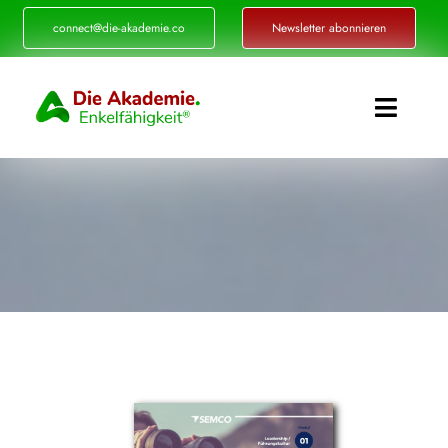
Zum
connect@die-akademie.co
Newsletter abonnieren
Inhalt
springen
Toggle
Naviga
Enkelfähigkeit®
Akademie
Referenzen
Events
Standorte