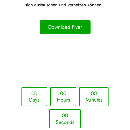
sich austauschen und vernetzen können.
Download Flyer
Upcoming Event - 25. März 2026
Future Lounge in Frankfurt
0
0
0
0
0
0
Days
Hours
Minutes
0
0
Seconds