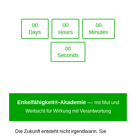
Upcoming Event - 25. März 2026
Future Lounge in Frankfurt
0
0
0
0
0
0
Days
Hours
Minutes
0
0
Seconds
Enkelfähigkei
t®-Akademie
—
mit Mut und
Weitsicht für Wirkung mit Verantwortung
Die Zukunft entsteht nicht irgendwann. Sie