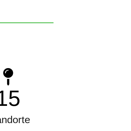
15
andorte