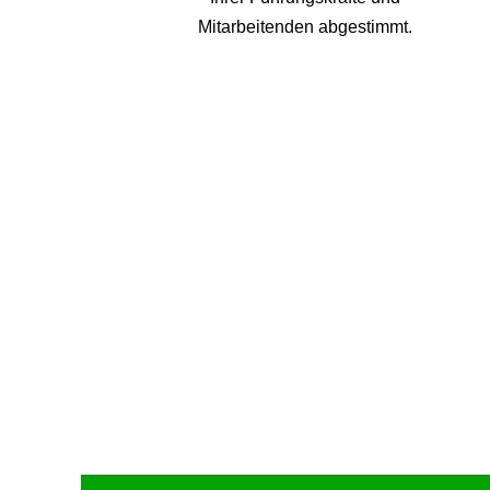
Mitarbeitenden abgestimmt.
Upcoming Event - 25. März 2026
Future Lounge in Frankfurt