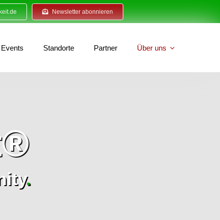
eit.de
Newsletter abonnieren
Events
Standorte
Partner
Über uns
t®
ity
.