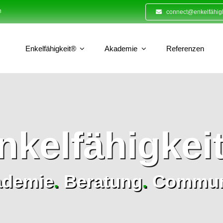
n
connect@enkelfähigk
Enkelfähigkeit®
Akademie
Referenzen
nkelfähigkei
ademie
.
Beratung
.
Commun