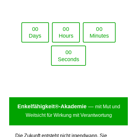
Upcoming Event - 25. März 2026
Future Lounge in Frankfurt
0
0
0
0
0
0
Days
Hours
Minutes
0
0
Seconds
Enkelfähigkei
t®-Akademie
—
mit Mut und
Weitsicht für Wirkung mit Verantwortung
Die Zukunft entsteht nicht irgendwann. Sie