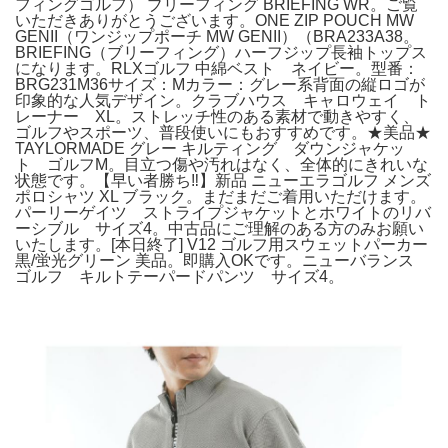
フィングゴルフ） ブリーフィング BRIEFING WR。ご覧
いただきありがとうございます。ONE ZIP POUCH MW
GENII（ワンジップポーチ MW GENII）（BRA233A38。
BRIEFING（ブリーフィング）ハーフジップ長袖トップス
になります。RLXゴルフ 中綿ベスト ネイビー。型番：
BRG231M36サイズ：Mカラー：グレー系背面の縦ロゴが
印象的な人気デザイン。クラブハウス キャロウェイ ト
レーナー XL。ストレッチ性のある素材で動きやすく、
ゴルフやスポーツ、普段使いにもおすすめです。★美品★
TAYLORMADE グレー キルティング ダウンジャケッ
ト ゴルフM。目立つ傷や汚れはなく、全体的にきれいな
状態です。【早い者勝ち‼️】新品 ニューエラゴルフ メンズ
ポロシャツ XL ブラック。まだまだご着用いただけます。
パーリーゲイツ ストライプジャケットとホワイトのリバ
ーシブル サイズ4。中古品にご理解のある方のみお願い
いたします。[本日終了] V12 ゴルフ用スウェットパーカー
黒/蛍光グリーン 美品。即購入OKです。ニューバランス
ゴルフ キルトテーパードパンツ サイズ4。