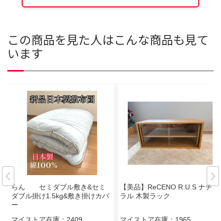
この商品を見た人はこんな商品も見て
います
らん セミダブル敷き&セミ
【美品】ReCENO R.U.S ナチュ
ダブル掛け1.5kg&敷き掛けカバ
ラル 木製ラック
ー
マイストア在庫：
2409
マイストア在庫：
1965