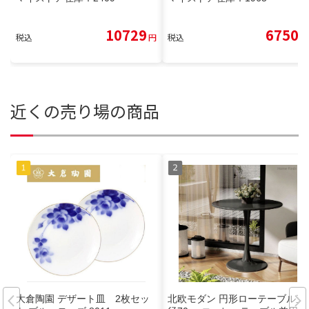
10729
6750
税込
円
税込
円
近くの売り場の商品
大倉陶園 デザート皿 2枚セッ
北欧モダン 円形ローテーブル直